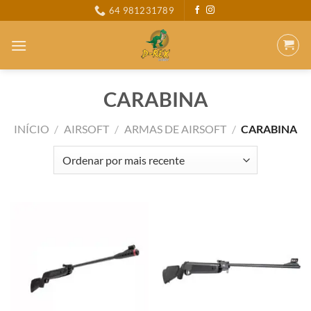
Skip
64 981231789
to
content
CARABINA
INÍCIO
/
AIRSOFT
/
ARMAS DE AIRSOFT
/
CARABINA