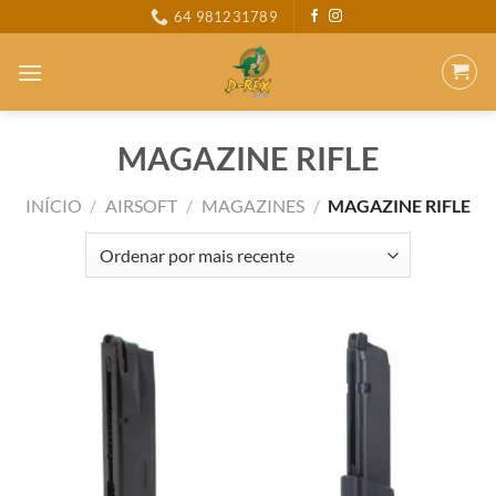
Skip
64 981231789
to
content
MAGAZINE RIFLE
INÍCIO
/
AIRSOFT
/
MAGAZINES
/
MAGAZINE RIFLE