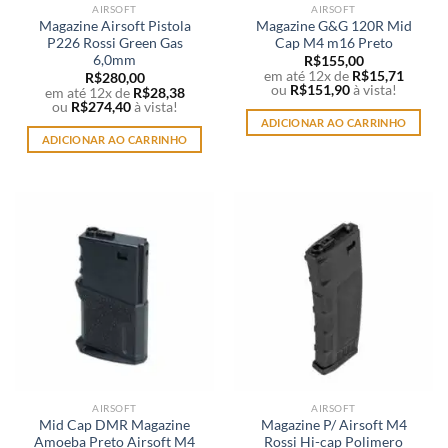
AIRSOFT
AIRSOFT
Magazine Airsoft Pistola
Magazine G&G 120R Mid
P226 Rossi Green Gas
Cap M4 m16 Preto
6,0mm
R$
155,00
em até 12x de
R$
15,71
R$
280,00
ou
R$
151,90
à vista!
em até 12x de
R$
28,38
ou
R$
274,40
à vista!
ADICIONAR AO CARRINHO
ADICIONAR AO CARRINHO
AIRSOFT
AIRSOFT
Mid Cap DMR Magazine
Magazine P/ Airsoft M4
Amoeba Preto Airsoft M4
Rossi Hi-cap Polimero