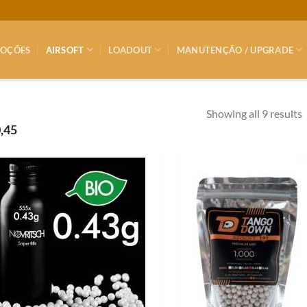
OÇÕES
AIRSOFT
LOADOUT
MANUTENÇÃO / UPGRADE
Showing all 9 results
0,45