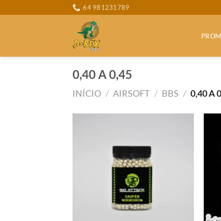
Skip
64 981231789
to
content
PROM
0,40 A 0,45
INÍCIO
/
AIRSOFT
/
BBS
/
0,40 A 