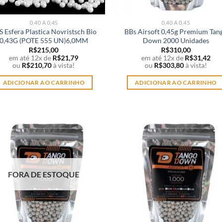
0,40 A 0,45
0,40 A 0,45
S Esfera Plastica Novristsch Bio
BBs Airsoft 0,45g Premium Tan
0,43G (POTE 555 UN)6,0MM
Down 2000 Unidades
R$
215,00
R$
310,00
em até 12x de
R$
21,79
em até 12x de
R$
31,42
ou
R$
210,70
à vista!
ou
R$
303,80
à vista!
ADICIONAR AO CARRINHO
ADICIONAR AO CARRINHO
FORA DE ESTOQUE