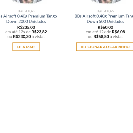
0,40 A 0,45
0,40 A 0,45
s Airsoft 0,40g Premium Tango
BBs Airsoft 0,40g Premium Tan
Down 2000 Unidades
Down 500 Unidades
R$
235,00
R$
60,00
em até 12x de
R$
23,82
em até 12x de
R$
6,08
ou
R$
230,30
à vista!
ou
R$
58,80
à vista!
LEIA MAIS
ADICIONAR AO CARRINHO