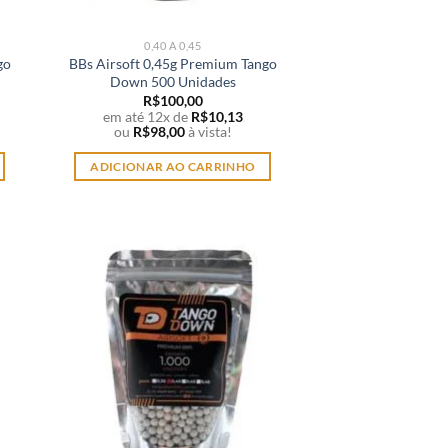
0,40 A 0,45
go
BBs Airsoft 0,45g Premium Tango
Down 500 Unidades
R$
100,00
em até 12x de
R$
10,13
ou
R$
98,00
à vista!
ADICIONAR AO CARRINHO