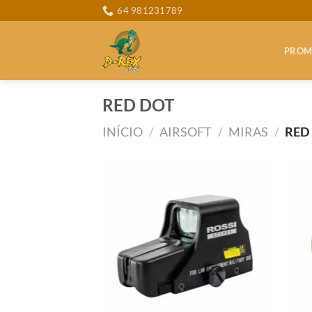
Skip
64 981231789
to
content
PROM
RED DOT
INÍCIO
/
AIRSOFT
/
MIRAS
/
RED