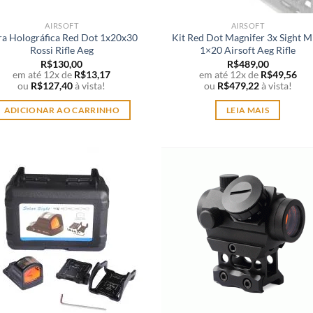
AIRSOFT
AIRSOFT
ra Holográfica Red Dot 1x20x30
Kit Red Dot Magnifer 3x Sight M
Rossi Rifle Aeg
1×20 Airsoft Aeg Rifle
R$
130,00
R$
489,00
em até 12x de
R$
13,17
em até 12x de
R$
49,56
ou
R$
127,40
à vista!
ou
R$
479,22
à vista!
ADICIONAR AO CARRINHO
LEIA MAIS