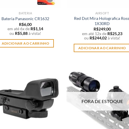
BATERIA
AIRSOFT
Red Dot Mira Holografica Ross
Bateria Panasonic CR1632
1X30RD
R$
6,00
em até 6x de
R$
1,14
R$
249,00
ou
R$
5,88
à vista!
em até 12x de
R$
25,23
ou
R$
244,02
à vista!
ADICIONAR AO CARRINHO
ADICIONAR AO CARRINHO
FORA DE ESTOQUE