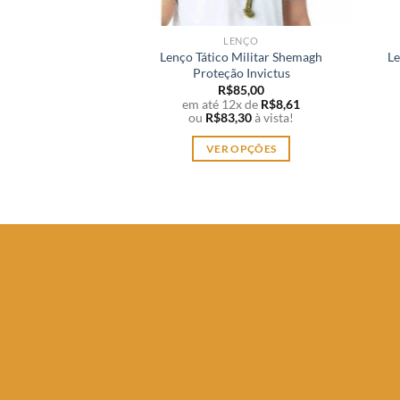
LENÇO
Lenço Tático Militar Shemagh
Le
Proteção Invictus
R$
85,00
em até 12x de
R$
8,61
ou
R$
83,30
à vista!
VER OPÇÕES
Este
produto
tem
várias
variantes.
As
opções
podem
ser
escolhidas
na
página