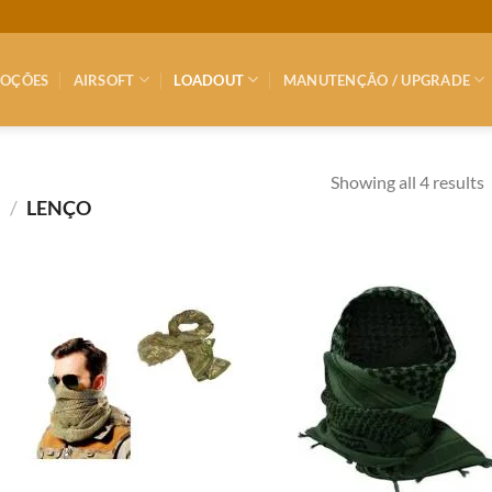
OÇÕES
AIRSOFT
LOADOUT
MANUTENÇÃO / UPGRADE
Showing all 4 results
S
/
LENÇO