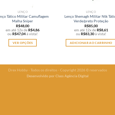
LENÇO
LENÇO
nço Tático Militar Camuflagem
Lenço Shemagh Militar Ntk Táti
Malha Sniper
Verde/preto Proteção
R$
48,00
R$
85,00
em até 12x de
R$
4,86
em até 12x de
R$
8,61
ou
R$
47,04
à vista!
ou
R$
83,30
à vista!
VER OPÇÕES
ADICIONAR AO CARRINHO
Este
produto
tem
várias
Drex Hobby - Todos os direitos - Copyright 2026 © reservados
variantes.
Desenvolvido por
Class Agência Digital
As
opções
podem
ser
escolhidas
na
página