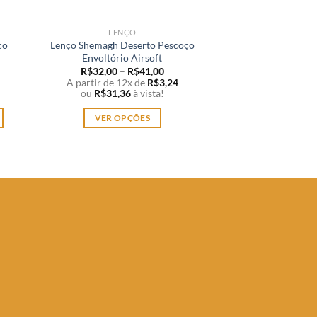
LENÇO
co
Lenço Shemagh Deserto Pescoço
Envoltório Airsoft
R$
32,00
–
R$
41,00
A partir de 12x de
R$
3,24
ou
R$
31,36
à vista!
VER OPÇÕES
Este
produto
tem
várias
variantes.
As
opções
podem
ser
escolhidas
na
página