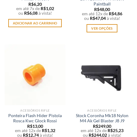
Paintball
R$
6,20
em até 7x de
R$
1,02
R$
48,00
ou
R$
6,08
à vista!
em até 12x de
R$
4,86
ou
R$
47,04
à vista!
ADICIONAR AO CARRINHO
VER OPÇÕES
Este
produto
tem
várias
variantes.
As
opções
podem
ser
escolhidas
na
página
ACESSÓRIOS RIFLE
ACESSÓRIOS RIFLE
do
Ponteira Flash Hider Pistola
Stock Coronha Mk18 Nylon
produto
Rosca Kwc Glock Rossi
M4 Ak Gel Blaster J8 J9
R$
13,00
R$
249,00
em até 12x de
R$
1,32
em até 12x de
R$
25,23
ou
R$
12,74
à vista!
ou
R$
244,02
à vista!