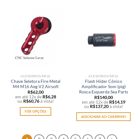
ACESSÓRIOS RIFLE
ACESSÓRIOS RIFLE
Chave Seletora Fire Metal
Flash Hider Cônico
M4 M16 Aeg V2 Airsoft
Amplificador Som (pig)
Rosca Esquerda Sea Parts
R$
62,00
em até 12x de
R$
6,28
R$
140,00
ou
R$
60,76
à vista!
em até 12x de
R$
14,19
ou
R$
137,20
à vista!
VER OPÇÕES
ADICIONAR AO CARRINHO
Este
produto
tem
várias