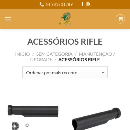
Skip
64 981231789
to
content
ACESSÓRIOS RIFLE
INÍCIO
/
SEM CATEGORIA
/
MANUTENÇÃO /
UPGRADE
/
ACESSÓRIOS RIFLE