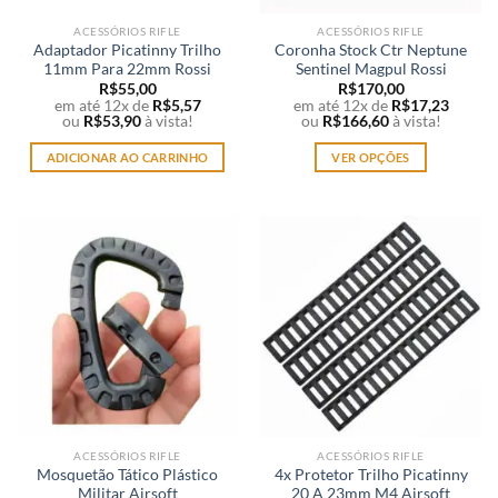
ACESSÓRIOS RIFLE
ACESSÓRIOS RIFLE
Adaptador Picatinny Trilho
Coronha Stock Ctr Neptune
11mm Para 22mm Rossi
Sentinel Magpul Rossi
R$
55,00
R$
170,00
em até 12x de
R$
5,57
em até 12x de
R$
17,23
ou
R$
53,90
à vista!
ou
R$
166,60
à vista!
ADICIONAR AO CARRINHO
VER OPÇÕES
Este
produto
tem
várias
variantes.
As
opções
podem
ser
escolhidas
na
página
ACESSÓRIOS RIFLE
ACESSÓRIOS RIFLE
do
Mosquetão Tático Plástico
4x Protetor Trilho Picatinny
produto
Militar Airsoft
20 A 23mm M4 Airsoft