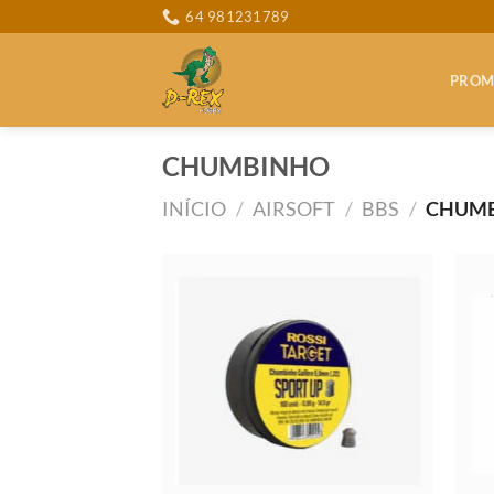
Skip
64 981231789
to
content
PROM
CHUMBINHO
INÍCIO
/
AIRSOFT
/
BBS
/
CHUM