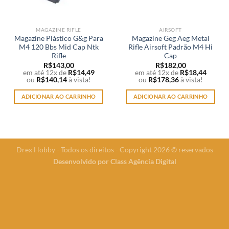
MAGAZINE RIFLE
AIRSOFT
Magazine Plástico G&g Para
Magazine Geg Aeg Metal
M4 120 Bbs Mid Cap Ntk
Rifle Airsoft Padrão M4 Hi
Rifle
Cap
R$
143,00
R$
182,00
em até 12x de
R$
14,49
em até 12x de
R$
18,44
ou
R$
140,14
à vista!
ou
R$
178,36
à vista!
ADICIONAR AO CARRINHO
ADICIONAR AO CARRINHO
Drex Hobby - Todos os direitos - Copyright 2026 © reservados
Desenvolvido por
Class Agência Digital