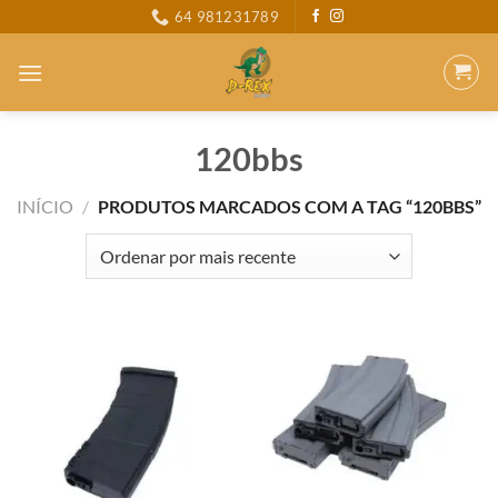
Skip
64 981231789
to
content
120bbs
INÍCIO
/
PRODUTOS MARCADOS COM A TAG “120BBS”