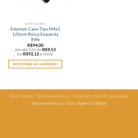
EXTENSORES
Extensor Cano Tipo M4a1
125mm Rosca Esquerda
Rifle
R$
94,00
em até 12x de
R$
9,53
ou
R$
92,12
à vista!
ADICIONAR AO CARRINHO
Drex Hobby - Todos os direitos - Copyright 2026 © reservados
Desenvolvido por
Class Agência Digital