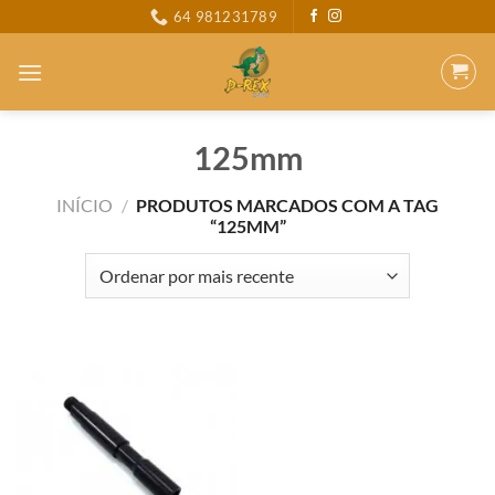
Skip
64 981231789
to
content
125mm
INÍCIO
/
PRODUTOS MARCADOS COM A TAG
“125MM”