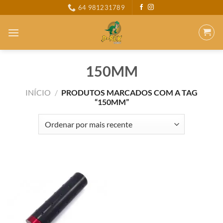
Skip
64 981231789
to
content
150MM
INÍCIO
/
PRODUTOS MARCADOS COM A TAG
“150MM”