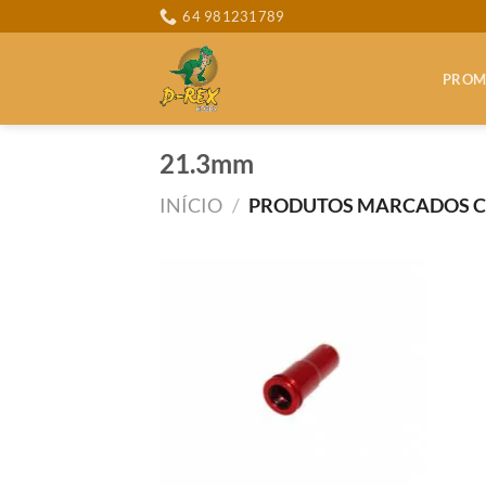
Skip
64 981231789
to
content
PROM
21.3mm
INÍCIO
/
PRODUTOS MARCADOS CO