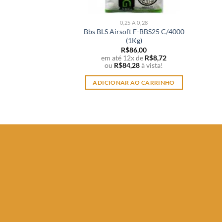
0,25 A 0,28
Bbs BLS Airsoft F-BBS25 C/4000
(1Kg)
R$
86,00
em até 12x de
R$
8,72
ou
R$
84,28
à vista!
ADICIONAR AO CARRINHO