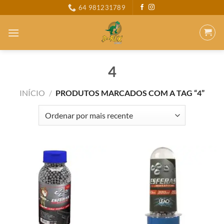
Skip
64 981231789
to
content
4
INÍCIO
/
PRODUTOS MARCADOS COM A TAG “4”