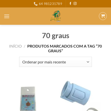
Skip
64 981231789
to
content
70 graus
INÍCIO
/
PRODUTOS MARCADOS COM A TAG “70
GRAUS”