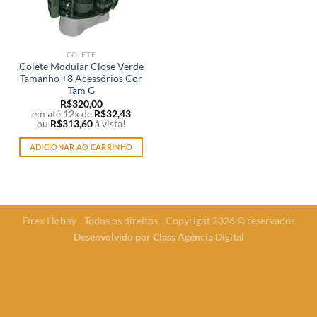
COLETE
Colete Modular Close Verde
Tamanho +8 Acessórios Cor
Tam G
R$
320,00
em até 12x de
R$
32,43
ou
R$
313,60
à vista!
ADICIONAR AO CARRINHO
Drex Hobby - Todos os direitos - Copyright 2026 © reservados
Desenvolvido por
Class Agência Digital