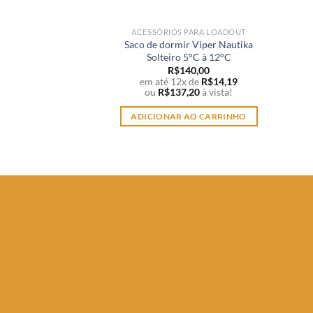
ACESSÓRIOS PARA LOADOUT
Saco de dormir Viper Nautika
Solteiro 5°C à 12°C
R$
140,00
em até 12x de
R$
14,19
ou
R$
137,20
à vista!
ADICIONAR AO CARRINHO