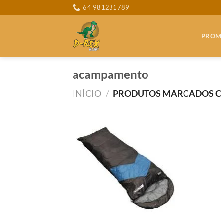
Skip
64 981231789
to
content
PROM
acampamento
INÍCIO
/
PRODUTOS MARCADOS C