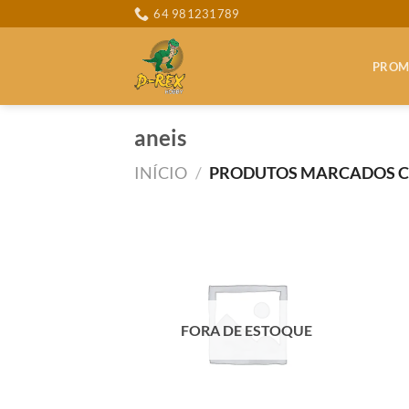
Skip
64 981231789
to
content
PROM
aneis
INÍCIO
/
PRODUTOS MARCADOS CO
FORA DE ESTOQUE