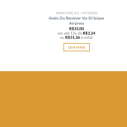
MANUTENÇÃO / UPGRADE
Anéis Do Receiver Vsr10 Sniper
Airpress
R$
32,00
em até 12x de
R$
3,24
ou
R$
31,36
à vista!
LEIA MAIS