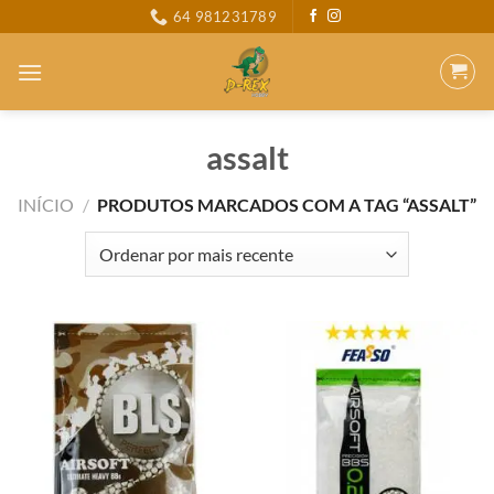
Skip
64 981231789
to
content
assalt
INÍCIO
/
PRODUTOS MARCADOS COM A TAG “ASSALT”