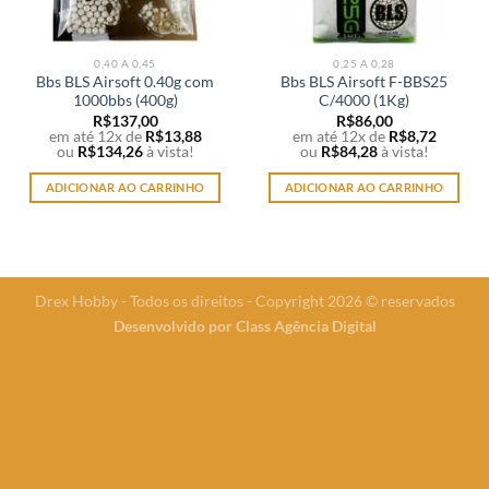
0,40 A 0,45
0,25 A 0,28
Bbs BLS Airsoft 0.40g com
Bbs BLS Airsoft F-BBS25
1000bbs (400g)
C/4000 (1Kg)
R$
137,00
R$
86,00
em até 12x de
R$
13,88
em até 12x de
R$
8,72
ou
R$
134,26
à vista!
ou
R$
84,28
à vista!
ADICIONAR AO CARRINHO
ADICIONAR AO CARRINHO
Drex Hobby - Todos os direitos - Copyright 2026 © reservados
Desenvolvido por
Class Agência Digital