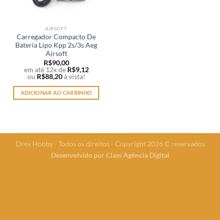
AIRSOFT
Carregador Compacto De
Bateria Lipo Kpp 2s/3s Aeg
Airsoft
R$
90,00
em até 12x de
R$
9,12
ou
R$
88,20
à vista!
ADICIONAR AO CARRINHO
Drex Hobby - Todos os direitos - Copyright 2026 © reservados
Desenvolvido por
Class Agência Digital