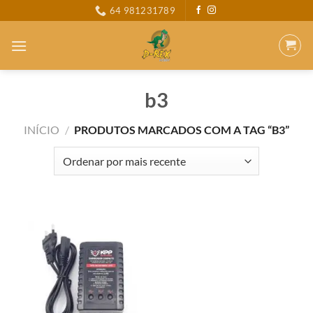
Skip
64 981231789
to
content
b3
INÍCIO
/
PRODUTOS MARCADOS COM A TAG “B3”