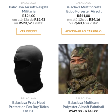
BALACLAVA
BALACLAVA
do
Balaclava Airsoft Resgate
Balaclava Multifloresta
produto
Militaria
Tático Polyester Airsoft
R$
24,00
R$
41,00
em até 12x de
R$
2,43
em até 12x de
R$
4,16
ou
R$
23,52
à vista!
ou
R$
40,18
à vista!
VER OPÇÕES
ADICIONAR AO CARRINHO
Este
produto
tem
várias
variantes.
As
opções
podem
ser
escolhidas
na
página
BALACLAVA
BALACLAVA
do
Balaclava Preta Head
Balaclava Multicam
produto
Protection Fox Boy Tático
Polyester Airsoft Paintball
UV+50
R$
42,00
–
R$
45,00