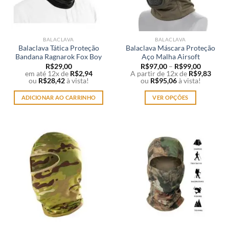
BALACLAVA
BALACLAVA
Balaclava Tática Proteção
Balaclava Máscara Proteção
Bandana Ragnarok Fox Boy
Aço Malha Airsoft
R$
29,00
R$
97,00
–
R$
99,00
em até 12x de
R$
2,94
A partir de 12x de
R$
9,83
ou
R$
28,42
à vista!
ou
R$
95,06
à vista!
ADICIONAR AO CARRINHO
VER OPÇÕES
Este
produto
tem
várias
variantes.
As
opções
podem
ser
escolhidas
na
página