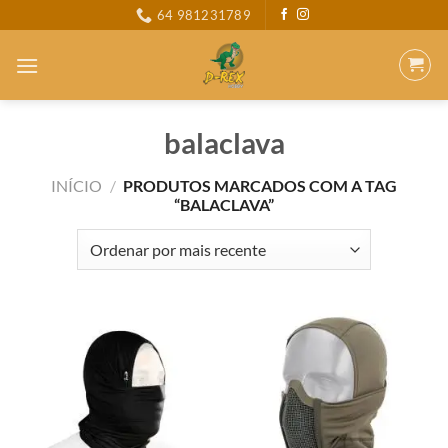
Skip
64 981231789
to
content
balaclava
INÍCIO
/
PRODUTOS MARCADOS COM A TAG
“BALACLAVA”