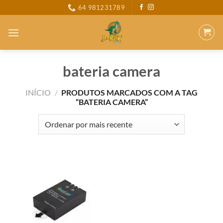
Skip
64 981231789
to
content
bateria camera
INÍCIO
/
PRODUTOS MARCADOS COM A TAG
“BATERIA CAMERA”