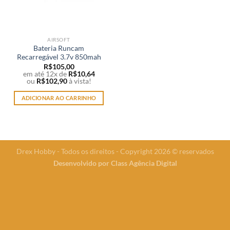
AIRSOFT
Bateria Runcam
Recarregável 3.7v 850mah
R$
105,00
em até 12x de
R$
10,64
ou
R$
102,90
à vista!
ADICIONAR AO CARRINHO
Drex Hobby - Todos os direitos - Copyright 2026 © reservados
Desenvolvido por
Class Agência Digital