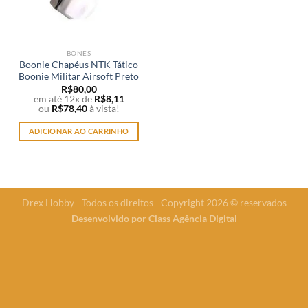
BONES
Boonie Chapéus NTK Tático
Boonie Militar Airsoft Preto
R$
80,00
em até 12x de
R$
8,11
ou
R$
78,40
à vista!
ADICIONAR AO CARRINHO
Drex Hobby - Todos os direitos - Copyright 2026 © reservados
Desenvolvido por
Class Agência Digital