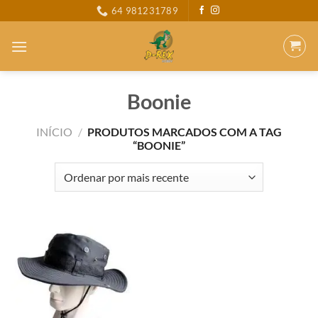
Skip
64 981231789
to
content
Boonie
INÍCIO
/
PRODUTOS MARCADOS COM A TAG
“BOONIE”