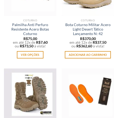
COTURNO
COTURNO
Palmilha Anti Perfuro
Bota Coturno Militar Acero
Resistente Acero Botas
Light Desert Tático
Coturno
Lançamento N: 42
R$
75,00
R$
370,00
em até 12x de
R$
7,60
em até 12x de
R$
37,50
ou
R$
73,50
à vista!
ou
R$
362,60
à vista!
VER OPÇÕES
ADICIONAR AO CARRINHO
Este
produto
tem
várias
variantes.
As
opções
podem
ser
escolhidas
na