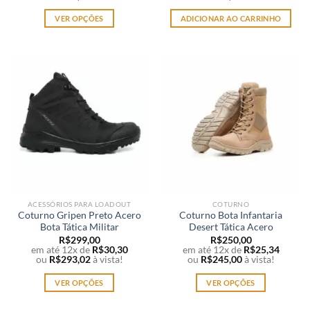
VER OPÇÕES
ADICIONAR AO CARRINHO
Este
produto
tem
várias
variantes.
As
opções
podem
ser
escolhidas
na
página
ACESSÓRIOS PARA LOADOUT
COTURNO
do
Coturno Gripen Preto Acero
Coturno Bota Infantaria
produto
Bota Tática Militar
Desert Tática Acero
R$
299,00
R$
250,00
em até 12x de
R$
30,30
em até 12x de
R$
25,34
ou
R$
293,02
à vista!
ou
R$
245,00
à vista!
VER OPÇÕES
VER OPÇÕES
Este
Este