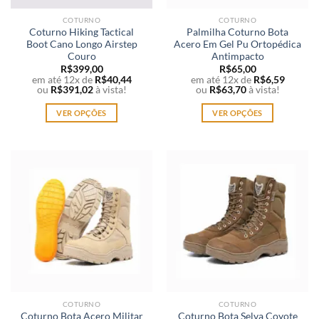
página
COTURNO
COTURNO
do
Coturno Hiking Tactical
Palmilha Coturno Bota
produto
Boot Cano Longo Airstep
Acero Em Gel Pu Ortopédica
Couro
Antimpacto
R$
399,00
R$
65,00
em até 12x de
R$
40,44
em até 12x de
R$
6,59
ou
R$
391,02
à vista!
ou
R$
63,70
à vista!
VER OPÇÕES
VER OPÇÕES
Este
Este
produto
produto
tem
tem
várias
várias
variantes.
variantes.
As
As
opções
opções
podem
podem
ser
ser
escolhidas
escolhidas
na
na
página
página
COTURNO
COTURNO
do
do
Coturno Bota Acero Militar
Coturno Bota Selva Coyote