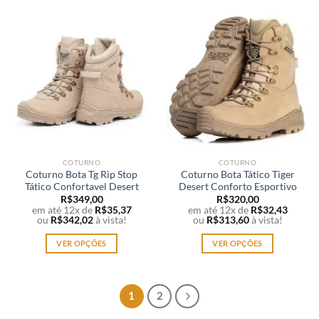
produto
produto
tem
tem
várias
várias
variantes.
variantes.
As
As
opções
opções
podem
podem
ser
ser
escolhidas
escolhidas
na
na
página
página
COTURNO
COTURNO
do
do
Coturno Bota Tg Rip Stop
Coturno Bota Tático Tiger
produto
produto
Tático Confortavel Desert
Desert Conforto Esportivo
R$
349,00
R$
320,00
em até 12x de
R$
35,37
em até 12x de
R$
32,43
ou
R$
342,02
à vista!
ou
R$
313,60
à vista!
VER OPÇÕES
VER OPÇÕES
Este
Este
produto
produto
tem
tem
1
2
várias
várias