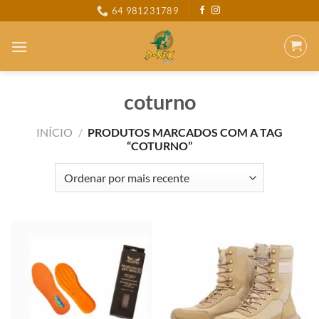
Skip
64 981231789
to
content
coturno
INÍCIO
/
PRODUTOS MARCADOS COM A TAG
“COTURNO”