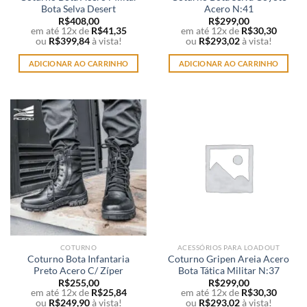
produto
produto
Bota Selva Desert
Acero N:41
R$
408,00
R$
299,00
em até 12x de
R$
41,35
em até 12x de
R$
30,30
ou
R$
399,84
à vista!
ou
R$
293,02
à vista!
ADICIONAR AO CARRINHO
ADICIONAR AO CARRINHO
COTURNO
ACESSÓRIOS PARA LOADOUT
Coturno Bota Infantaria
Coturno Gripen Areia Acero
Preto Acero C/ Zíper
Bota Tática Militar N:37
R$
255,00
R$
299,00
em até 12x de
R$
25,84
em até 12x de
R$
30,30
ou
R$
249,90
à vista!
ou
R$
293,02
à vista!