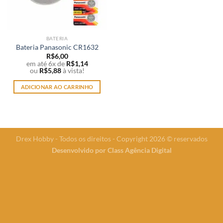
BATERIA
Bateria Panasonic CR1632
R$
6,00
em até 6x de
R$
1,14
ou
R$
5,88
à vista!
ADICIONAR AO CARRINHO
Drex Hobby - Todos os direitos - Copyright 2026 © reservados
Desenvolvido por
Class Agência Digital