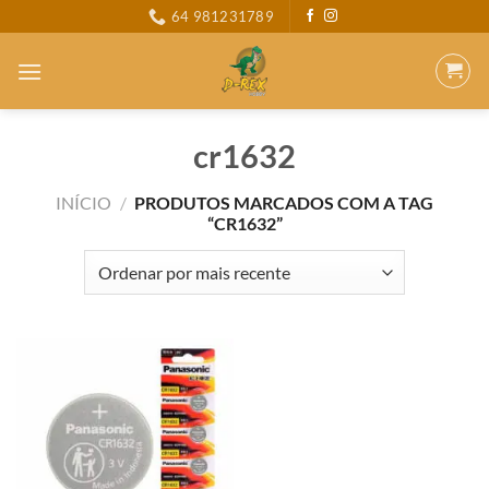
Skip
64 981231789
to
content
cr1632
INÍCIO
/
PRODUTOS MARCADOS COM A TAG
“CR1632”