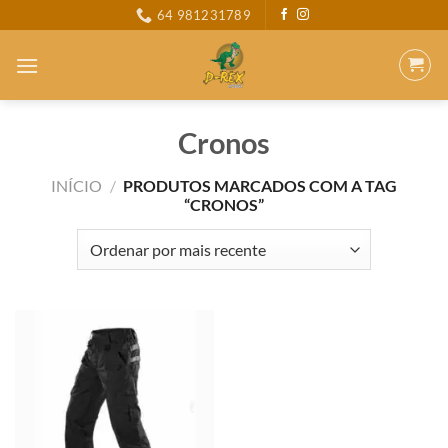
Skip
64 981231789
to
content
Cronos
INÍCIO
/
PRODUTOS MARCADOS COM A TAG
“CRONOS”