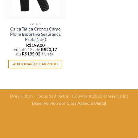
CALÇA
Calça Tática Cronos Cargo
Molle Esportiva Segurança
Preta N:50
R$
199,00
em até 12x de
R$
20,17
ou
R$
195,02
à vista!
ADICIONAR AO CARRINHO
Drex Hobby - Todos os direitos - Copyright 2026 © reservados
Desenvolvido por
Class Agência Digital