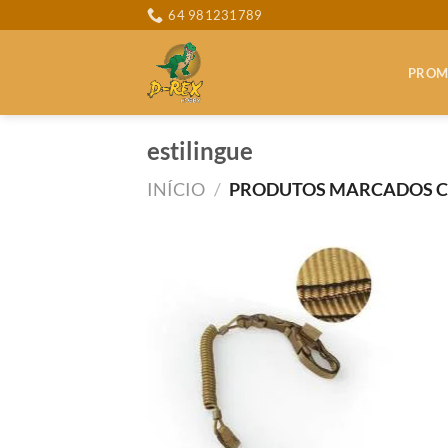
Skip
64 981231789
to
content
PROM
estilingue
INÍCIO
/
PRODUTOS MARCADOS CO