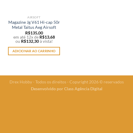
AIRSOFT
Magazine Jg V61 Hi-cap 50r
Metal Taitus Aeg Airsoft
R$
135,00
em até 12x de
R$
13,68
ou
R$
132,30
à vista!
ADICIONAR AO CARRINHO
Drex Hobby - Todos os direitos - Copyright 2026 © reservados
Desenvolvido por
Class Agência Digital