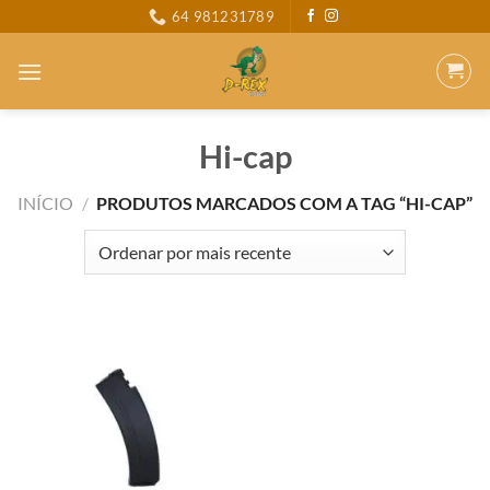
Skip
64 981231789
to
content
Hi-cap
INÍCIO
/
PRODUTOS MARCADOS COM A TAG “HI-CAP”