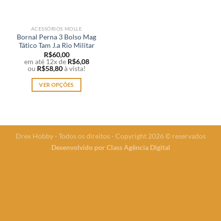
ACESSÓRIOS MOLLE
Bornal Perna 3 Bolso Mag
Tático Tam J.a Rio Militar
R$
60,00
em até 12x de
R$
6,08
ou
R$
58,80
à vista!
VER OPÇÕES
Este
produto
tem
várias
Drex Hobby - Todos os direitos - Copyright 2026 © reservados
variantes.
Desenvolvido por
Class Agência Digital
As
opções
podem
ser
escolhidas
na
página
do