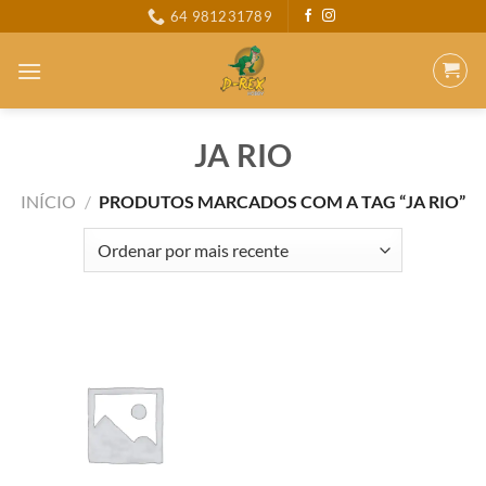
Skip
64 981231789
to
content
JA RIO
INÍCIO
/
PRODUTOS MARCADOS COM A TAG “JA RIO”