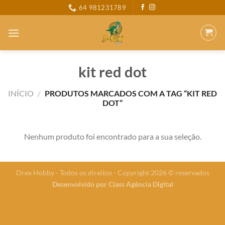
Skip
64 981231789
to
content
kit red dot
INÍCIO
/
PRODUTOS MARCADOS COM A TAG “KIT RED
DOT”
Nenhum produto foi encontrado para a sua seleção.
Drex Hobby - Todos os direitos - Copyright 2026 © reservados
Desenvolvido por
Class Agência Digital