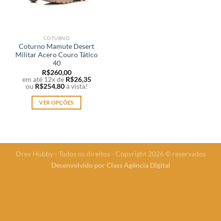
COTURNO
Coturno Mamute Desert
Militar Acero Couro Tático
40
R$
260,00
em até 12x de
R$
26,35
ou
R$
254,80
à vista!
VER OPÇÕES
Este
produto
tem
várias
Drex Hobby - Todos os direitos - Copyright 2026 © reservados
variantes.
Desenvolvido por
Class Agência Digital
As
opções
podem
ser
escolhidas
na