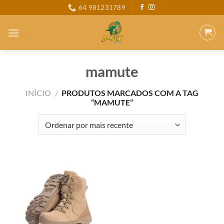
Skip
64 981231789
to
content
mamute
INÍCIO
/
PRODUTOS MARCADOS COM A TAG
“MAMUTE”