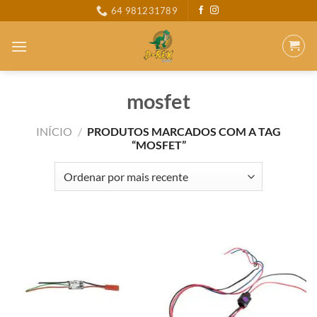
Skip
64 981231789
to
content
mosfet
INÍCIO
/
PRODUTOS MARCADOS COM A TAG
“MOSFET”