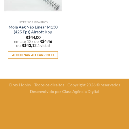
INTERNOS GEARBOX
Mola Aeg Não Linear M130
(425 Fps) Airsoft Kpp
R$
44,00
em até 12x de
R$
4,46
ou
R$
43,12
à vista!
ADICIONAR AO CARRINHO
Drex Hobby - Todos os direitos - Copyright 2026 © reservados
Desenvolvido por
Class Agência Digital