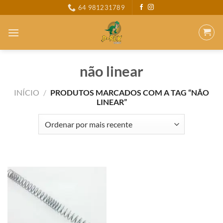
Skip
64 981231789
to
content
não linear
INÍCIO
/
PRODUTOS MARCADOS COM A TAG “NÃO
LINEAR”