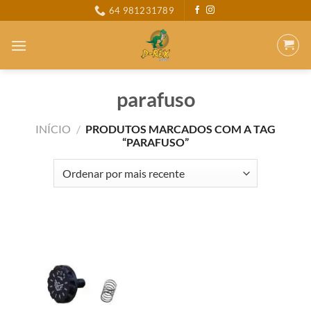
Skip
64 981231789
to
content
parafuso
INÍCIO
/
PRODUTOS MARCADOS COM A TAG
“PARAFUSO”