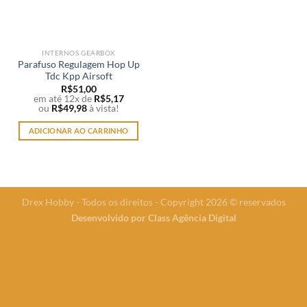
INTERNOS GEARBOX
Parafuso Regulagem Hop Up
Tdc Kpp Airsoft
R$
51,00
em até 12x de
R$
5,17
ou
R$
49,98
à vista!
ADICIONAR AO CARRINHO
Drex Hobby - Todos os direitos - Copyright 2026 © reservados
Desenvolvido por
Class Agência Digital