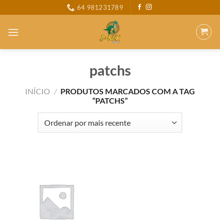
Skip
64 981231789
to
content
patchs
INÍCIO
/
PRODUTOS MARCADOS COM A TAG
“PATCHS”