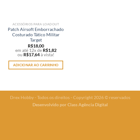
ACESSÓRIOS PARA LOADOUT
Patch Airsoft Emborrachado
Costurado Tático Militar
Target
R$
18,00
em até 12x de
R$
1,82
ou
R$
17,64
à vista!
ADICIONAR AO CARRINHO
Drex Hobby - Todos os direitos - Copyright 2026 © reservados
Desenvolvido por
Class Agência Digital