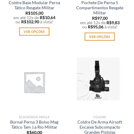
Coldre Base Modular Perna
Pochete De Perna 5
Tático Resgate Militar
Compartimentos Resgate
Militar
R$
105,00
em até 12x de
R$
10,64
R$
97,00
ou
R$
102,90
à vista!
em até 12x de
R$
9,83
ou
R$
95,06
à vista!
VER OPÇÕES
VER OPÇÕES
Este
Este
produto
produto
tem
tem
várias
várias
variantes.
variantes.
As
As
opções
opções
podem
podem
ser
ser
escolhidas
escolhidas
na
na
página
página
do
ACESSÓRIOS MOLLE
COLDRE
do
produto
Bornal Perna 3 Bolso Mag
Coldre De Arma Airsoft
produto
Tático Tam J.a Rio Militar
Encaixe Subcompacto
Grandes Pistolas
R$
60,00