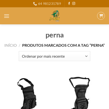
Skip
64 981231789
to
content
perna
INÍCIO
/
PRODUTOS MARCADOS COM A TAG “PERNA”