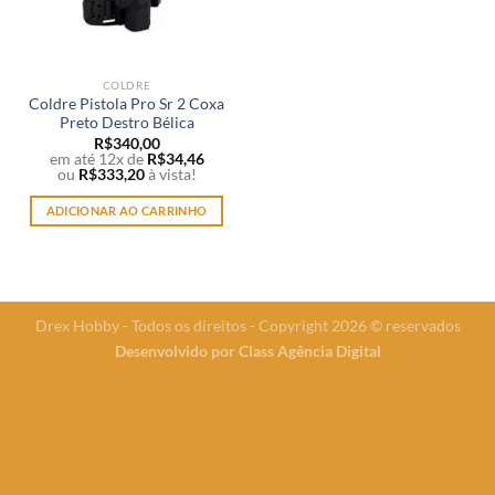
COLDRE
Coldre Pistola Pro Sr 2 Coxa
Preto Destro Bélica
R$
340,00
em até 12x de
R$
34,46
ou
R$
333,20
à vista!
ADICIONAR AO CARRINHO
Drex Hobby - Todos os direitos - Copyright 2026 © reservados
Desenvolvido por
Class Agência Digital