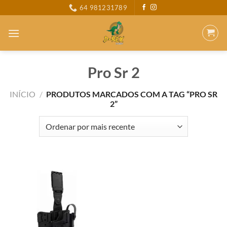
Skip
64 981231789
to
content
Pro Sr 2
INÍCIO
/
PRODUTOS MARCADOS COM A TAG “PRO SR
2”