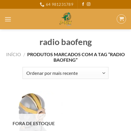
Skip
64 981231789
to
content
radio baofeng
INÍCIO
/
PRODUTOS MARCADOS COM A TAG “RADIO
BAOFENG”
FORA DE ESTOQUE