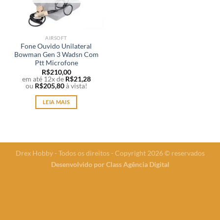
AIRSOFT
Fone Ouvido Unilateral
Bowman Gen 3 Wadsn Com
Ptt Microfone
R$
210,00
em até 12x de
R$
21,28
ou
R$
205,80
à vista!
LEIA MAIS
Drex Hobby - Todos os direitos - Copyright 2026 © reservados
Desenvolvido por
Class Agência Digital