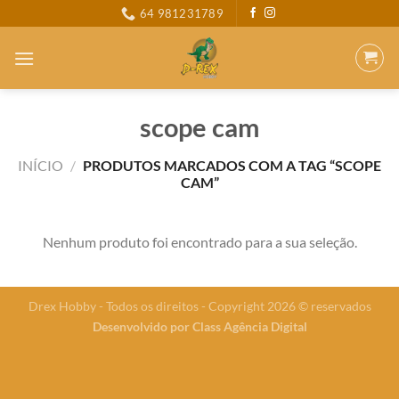
Skip
64 981231789
to
content
scope cam
INÍCIO
/
PRODUTOS MARCADOS COM A TAG “SCOPE
CAM”
Nenhum produto foi encontrado para a sua seleção.
Drex Hobby - Todos os direitos - Copyright 2026 © reservados
Desenvolvido por
Class Agência Digital