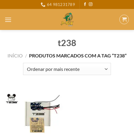
Skip
64 981231789
to
content
t238
INÍCIO
/
PRODUTOS MARCADOS COM A TAG “T238”