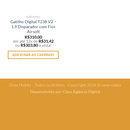
GATILHO
Gatilho Digital T238 V2 –
1.9 Disparador com Fios
Airsoft
R$
310,00
em até 12x de
R$
31,42
ou
R$
303,80
à vista!
ADICIONAR AO CARRINHO
Drex Hobby - Todos os direitos - Copyright 2026 © reservados
Desenvolvido por
Class Agência Digital