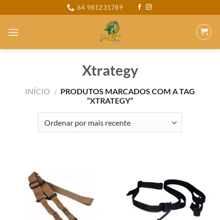
Skip
64 981231789
to
content
Xtrategy
INÍCIO
/
PRODUTOS MARCADOS COM A TAG
“XTRATEGY”