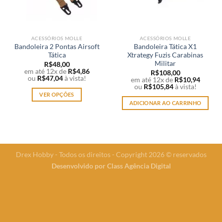
ACESSÓRIOS MOLLE
ACESSÓRIOS MOLLE
Bandoleira 2 Pontas Airsoft
Bandoleira Tática X1
Tática
Xtrategy Fuzis Carabinas
Militar
R$
48,00
em até 12x de
R$
4,86
R$
108,00
ou
R$
47,04
à vista!
em até 12x de
R$
10,94
ou
R$
105,84
à vista!
VER OPÇÕES
ADICIONAR AO CARRINHO
Este
produto
tem
várias
variantes.
Drex Hobby - Todos os direitos - Copyright 2026 © reservados
As
Desenvolvido por
Class Agência Digital
opções
podem
ser
escolhidas
na
página