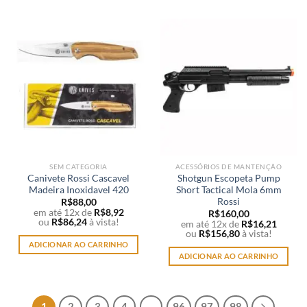
produto
tem
várias
variantes.
As
opções
podem
ser
escolhidas
na
página
do
SEM CATEGORIA
ACESSÓRIOS DE MANTENÇÃO
produto
Canivete Rossi Cascavel
Shotgun Escopeta Pump
Madeira Inoxidavel 420
Short Tactical Mola 6mm
Rossi
R$
88,00
em até 12x de
R$
8,92
R$
160,00
ou
R$
86,24
à vista!
em até 12x de
R$
16,21
ou
R$
156,80
à vista!
ADICIONAR AO CARRINHO
ADICIONAR AO CARRINHO
1
2
3
4
…
96
97
98