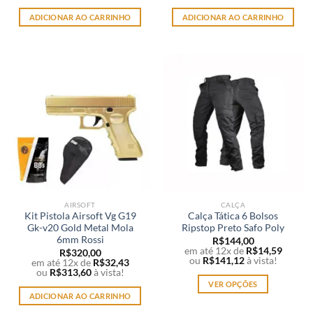
ADICIONAR AO CARRINHO
ADICIONAR AO CARRINHO
AIRSOFT
CALÇA
Kit Pistola Airsoft Vg G19
Calça Tática 6 Bolsos
Gk-v20 Gold Metal Mola
Ripstop Preto Safo Poly
6mm Rossi
R$
144,00
em até 12x de
R$
14,59
R$
320,00
ou
R$
141,12
à vista!
em até 12x de
R$
32,43
ou
R$
313,60
à vista!
VER OPÇÕES
ADICIONAR AO CARRINHO
Este