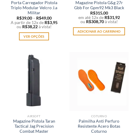
Porta Carregador Pistola
Magazine Pistola G&g 27r
produto
produto
Triplo Modular Velcro J.a
Gbb For Gpm92 Mk3 Black
Militar
R$
315,00
em até 12x de
R$
31,92
R$
39,00
–
R$
49,00
ou
R$
308,70
à vista!
A partir de 12x de
R$
3,95
ou
R$
38,22
à vista!
ADICIONAR AO CARRINHO
VER OPÇÕES
Este
produto
tem
várias
variantes.
As
opções
podem
ser
escolhidas
na
página
AIRSOFT
COTURNO
do
Magazine Pistola Taran
Palmilha Anti Perfuro
produto
Tactical Jag Precision
Resistente Acero Botas
Combat Master
Coturno