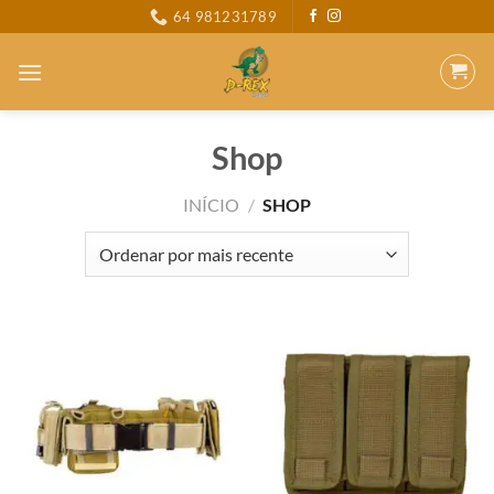
Skip
64 981231789
to
content
Shop
INÍCIO
/
SHOP