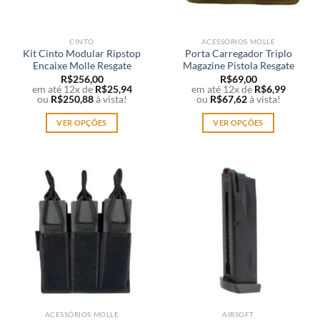
CINTO
ACESSÓRIOS MOLLE
Kit Cinto Modular Ripstop
Porta Carregador Triplo
Encaixe Molle Resgate
Magazine Pistola Resgate
R$
256,00
R$
69,00
em até 12x de
R$
25,94
em até 12x de
R$
6,99
ou
R$
250,88
à vista!
ou
R$
67,62
à vista!
VER OPÇÕES
VER OPÇÕES
Este
Este
produto
produto
tem
tem
várias
várias
variantes.
variantes.
As
As
opções
opções
podem
podem
ser
ser
escolhidas
escolhidas
na
na
página
página
ACESSÓRIOS MOLLE
AIRSOFT
do
do