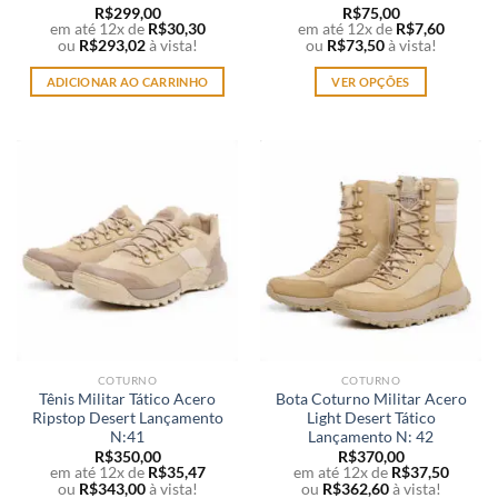
R$
299,00
R$
75,00
em até 12x de
R$
30,30
em até 12x de
R$
7,60
ou
R$
293,02
à vista!
ou
R$
73,50
à vista!
ADICIONAR AO CARRINHO
VER OPÇÕES
Este
produto
tem
várias
variantes.
As
opções
podem
ser
escolhidas
na
página
COTURNO
COTURNO
do
Tênis Militar Tático Acero
Bota Coturno Militar Acero
produto
Ripstop Desert Lançamento
Light Desert Tático
N:41
Lançamento N: 42
R$
350,00
R$
370,00
em até 12x de
R$
35,47
em até 12x de
R$
37,50
ou
R$
343,00
à vista!
ou
R$
362,60
à vista!