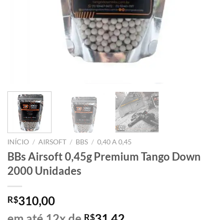
INÍCIO
/
AIRSOFT
/
BBS
/
0,40 A 0,45
BBs Airsoft 0,45g Premium Tango Down
2000 Unidades
310,00
R$
em até 12x de
31,42
R$