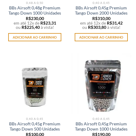
0,48 A 0,50
0,40 A 0,45
BBs Airsoft 0,48g Premium
BBs Airsoft 0,45g Premium
Tango Down 1000 Unidades
Tango Down 2000 Unidades
R$
230,00
R$
310,00
em até 12x de
R$
23,31
em até 12x de
R$
31,42
ou
R$
225,40
à vista!
ou
R$
303,80
à vista!
ADICIONAR AO CARRINHO
ADICIONAR AO CARRINHO
0,40 A 0,45
0,40 A 0,45
BBs Airsoft 0,45g Premium
BBs Airsoft 0,45g Premium
Tango Down 500 Unidades
Tango Down 1000 Unidades
R$
100,00
R$
190,00