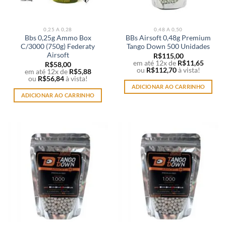
0,25 A 0,28
0,48 A 0,50
Bbs 0,25g Ammo Box
BBs Airsoft 0,48g Premium
C/3000 (750g) Federaty
Tango Down 500 Unidades
Airsoft
R$
115,00
em até 12x de
R$
11,65
R$
58,00
ou
R$
112,70
à vista!
em até 12x de
R$
5,88
ou
R$
56,84
à vista!
ADICIONAR AO CARRINHO
ADICIONAR AO CARRINHO