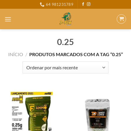
Skip
64 981231789
to
content
0.25
INÍCIO
/
PRODUTOS MARCADOS COM A TAG “0.25”