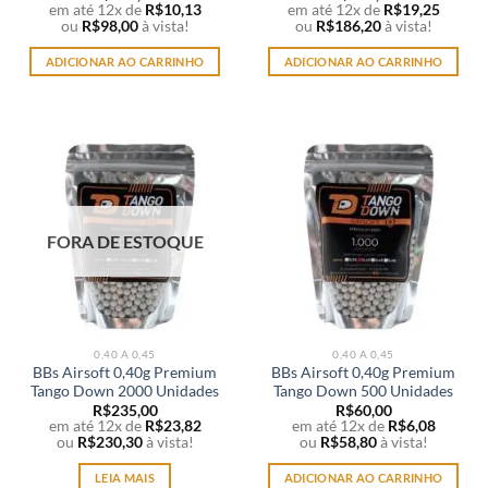
em até 12x de
R$
10,13
em até 12x de
R$
19,25
ou
R$
98,00
à vista!
ou
R$
186,20
à vista!
ADICIONAR AO CARRINHO
ADICIONAR AO CARRINHO
FORA DE ESTOQUE
0,40 A 0,45
0,40 A 0,45
BBs Airsoft 0,40g Premium
BBs Airsoft 0,40g Premium
Tango Down 2000 Unidades
Tango Down 500 Unidades
R$
235,00
R$
60,00
em até 12x de
R$
23,82
em até 12x de
R$
6,08
ou
R$
230,30
à vista!
ou
R$
58,80
à vista!
LEIA MAIS
ADICIONAR AO CARRINHO