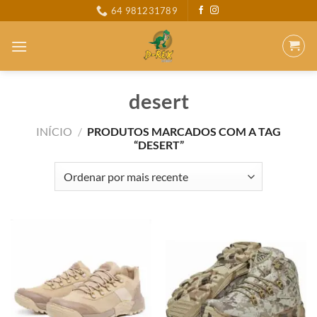
Skip
64 981231789
to
content
desert
INÍCIO
/
PRODUTOS MARCADOS COM A TAG
“DESERT”