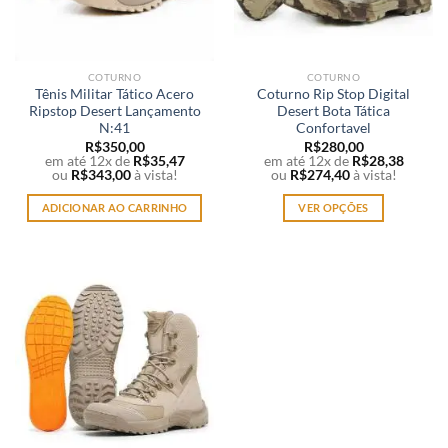
COTURNO
COTURNO
Tênis Militar Tático Acero
Coturno Rip Stop Digital
Ripstop Desert Lançamento
Desert Bota Tática
N:41
Confortavel
R$
350,00
R$
280,00
em até 12x de
R$
35,47
em até 12x de
R$
28,38
ou
R$
343,00
à vista!
ou
R$
274,40
à vista!
ADICIONAR AO CARRINHO
VER OPÇÕES
Este
produto
tem
várias
variantes.
As
opções
podem
ser
escolhidas
na