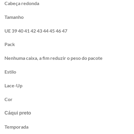
Cabeça redonda
Tamanho
UE 39 40 41 42 43 44 45 46 47
Pack
Nenhuma caixa, a fim reduzir o peso do pacote
Estilo
Lace-Up
Cor
Cáqui preto
Temporada