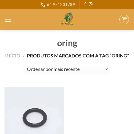
Skip
64 981231789
to
content
oring
INÍCIO
/
PRODUTOS MARCADOS COM A TAG “ORING”