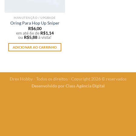
MANUTENÇÃO / UPGRADE
Oring Para Hop Up Sniper
R$
6,00
em até 6x de
R$
1,14
ou
R$
5,88
à vista!
ADICIONAR AO CARRINHO
Drex Hobby - Todos os direitos - Copyright 2026 © reservados
Desenvolvido por
Class Agência Digital