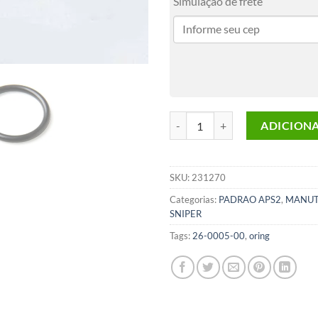
Simulação de frete
Oring Para Hop Up Sniper quanti
ADICION
SKU:
231270
Categorias:
PADRAO APS2
,
MANUT
SNIPER
Tags:
26-0005-00
,
oring