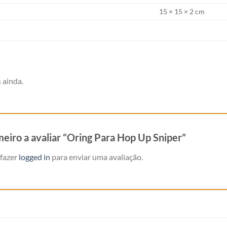
15 × 15 × 2 cm
 ainda.
meiro a avaliar “Oring Para Hop Up Sniper”
 fazer
logged in
para enviar uma avaliação.