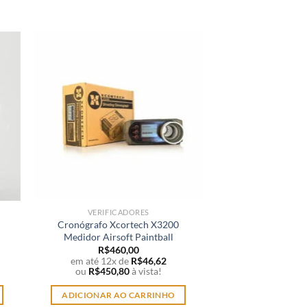
VERIFICADORES
INTERNOS 
Cronógrafo Xcortech X3200
Rolamento Aeg
Medidor Airsoft Paintball
Inoxidável Air
R$
460,00
R$
52,00
–
em até 12x de
R$
46,62
A partir de 1
ou
R$
450,80
à vista!
ou
R$
50,9
ADICIONAR AO CARRINHO
VER OP