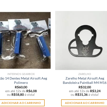
INTERNOS GEARBOX
ZARELHO
tão 14 Dentes Metal Airsoft Aeg
Zarelho Metal Airsoft Aeg
Polímero
Bandoleira Paintball M4 M16
R$
60,00
R$
32,00
em até 12x de
R$
6,08
em até 12x de
R$
3,24
ou
R$
58,80
à vista!
ou
R$
31,36
à vista!
ADICIONAR AO CARRINHO
ADICIONAR AO CARRINHO