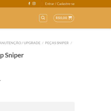
Entrar / Cadastre-se
R$
0,00
ANUTENÇÃO / UPGRADE
/
PEÇAS SNIPER
/
p Sniper
4