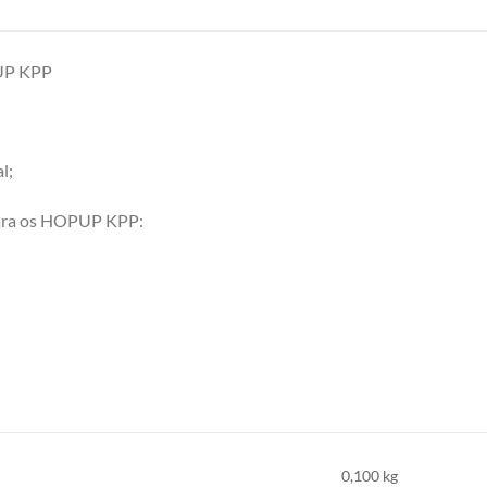
UP KPP
l;
para os HOPUP KPP:
0,100 kg