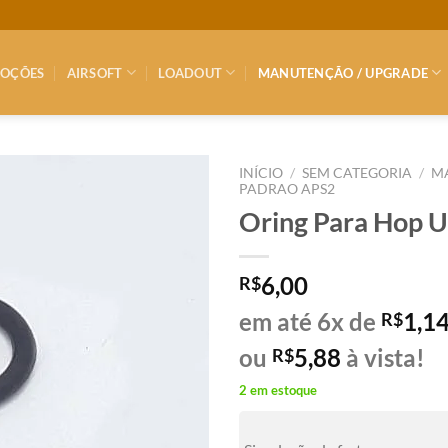
OÇÕES
AIRSOFT
LOADOUT
MANUTENÇÃO / UPGRADE
INÍCIO
/
SEM CATEGORIA
/
M
PADRAO APS2
Oring Para Hop U
6,00
R$
em até 6x de
1,1
R$
ou
5,88
à vista!
R$
2 em estoque