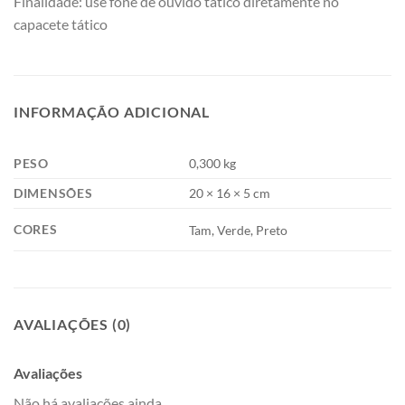
Finalidade: use fone de ouvido tático diretamente no
capacete tático
INFORMAÇÃO ADICIONAL
PESO
0,300 kg
DIMENSÕES
20 × 16 × 5 cm
CORES
Tam, Verde, Preto
AVALIAÇÕES (0)
Avaliações
Não há avaliações ainda.