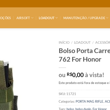
OÇÕES
AIRSOFT
LOADOUT
MANUTENÇÃO / UPGRADE
INÍCIO
/
LOADOUT
/
ACESSÓR
Bolso Porta Carr
762 For Honor
ou
0,00
à vista!
R$
Este produto está fora de estoque e 
SKU:
11721
Categorias:
PORTA MAG RIFLE
,
AC
Tags:
bolso
,
bolso duplo
,
For Honor