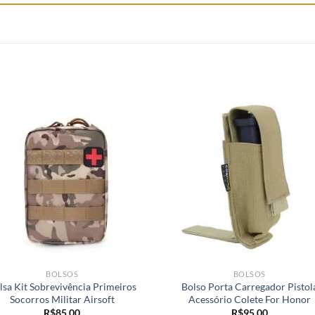
BOLSOS
BOLSOS
lsa Kit Sobrevivência Primeiros
Bolso Porta Carregador Pistol
Socorros Militar Airsoft
Acessório Colete For Honor
R$
85,00
R$
95,00