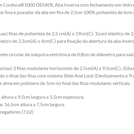
 Cordura®1000 DENIER, Aba Inversa com fechamento em Velcro d
is fina e puxador da aba em fita de 2,5cm 100% poliamida de 6cm
uas) fitas de poliamida de 2,5 cm(A) x 19cm(C), 1(um) elástico de 
 velcro de 2,5cm(A) x 4cm(C) para fixação da abertura da aba invers
avete circular de máquina eletrônica de 0,8cm de diâmetro para saí
ostas) 3 fitas modulares horizontais de 2,5cm(A) x 9,5cm(C), 2(dua
o o final das fitas com sistema Slide And Lock (Deslizamento e 
e alma em polímero de 5cm no final das fitas modulares verticais.
ltura x 9,5cm largura x 5,5cm espessura.
: 16,5cm altura x 7,5cm largura
regadores (7,62)