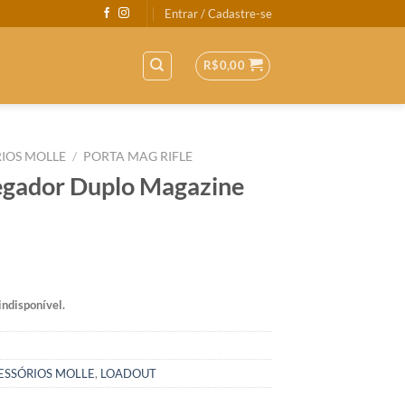
Entrar / Cadastre-se
R$
0,00
IOS MOLLE
/
PORTA MAG RIFLE
egador Duplo Magazine
indisponível.
ESSÓRIOS MOLLE
,
LOADOUT