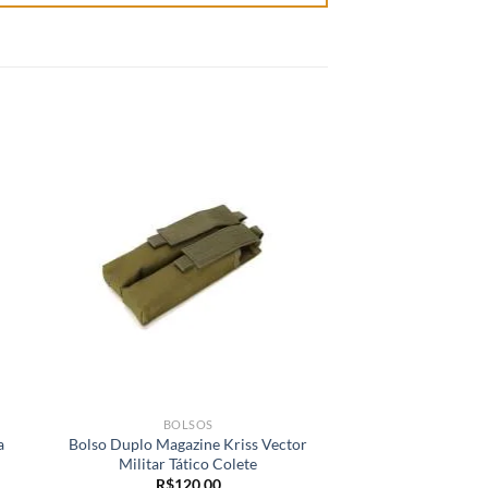
BOLSOS
PORTA MA
a
Bolso Duplo Magazine Kriss Vector
Bolso Triplo Porta
Militar Tático Colete
Aeg Id
R$
120,00
R$
175