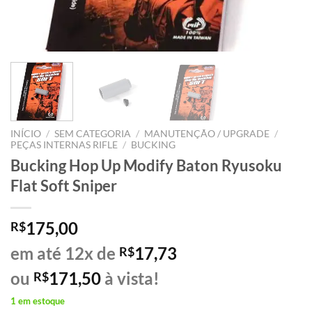
INÍCIO
/
SEM CATEGORIA
/
MANUTENÇÃO / UPGRADE
/
PEÇAS INTERNAS RIFLE
/
BUCKING
Bucking Hop Up Modify Baton Ryusoku
Flat Soft Sniper
175,00
R$
em até 12x de
17,73
R$
ou
171,50
à vista!
R$
1 em estoque