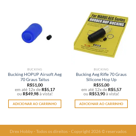
BUCKING
BUCKING
Bucking HOPUP Airsoft Aeg
Bucking Aeg Rifle 70 Graus
70 Graus Taitus
Silicone Hop Up
R$
51,00
R$
55,00
em até 12x de
R$
5,17
em até 12x de
R$
5,57
ou
R$
49,98
à vista!
ou
R$
53,90
à vista!
ADICIONAR AO CARRINHO
ADICIONAR AO CARRINHO
Drex Hobby - Todos os direitos - Copyright 2026 © reservados